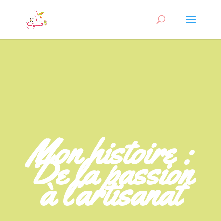
Mon histoire :
De la passion
à l’artisanat