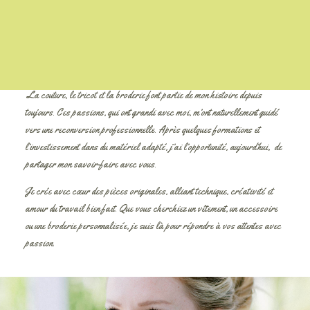
La couture, le tricot et la broderie font partie de mon histoire depuis
toujours. Ces passions, qui ont grandi avec moi, m’ont naturellement guidé
vers une reconversion professionnelle. Après quelques formations et
l’investissement dans du matériel adapté, j’ai l’opportunité, aujourd’hui, de
partager mon savoir-faire avec vous.
Je crée avec cœur des pièces originales, alliant technique, créativité et
amour du travail bien fait. Que vous cherchiez un vêtement, un accessoire
ou une broderie personnalisée, je suis là pour répondre à vos attentes avec
passion.